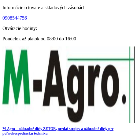
Skip
Informácie o tovare a skladových zásobách
to
0908544756
content
Otváracie hodiny:
Pondelok až piatok od 08:00 do 16:00
M-Agro – náhradné diely ZETOR, predaj strojov a náhradné diely pre
poľnohospodársku techniku