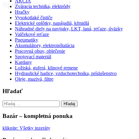
AKCIA
Spojovací materiál
Zváracia technika, elektródy
Hračky
Vysokotlaké čističe
Elektrické oplôtky, napájadlá, kŕmidlá
Náhradné diely na navijaky, LKT, laná, reťaze, úväzky
Valčekové reťaze
Pneumatiky
Akumulátory, elektroinštalácia
Pracovná obuv, oblečenie
Spojovací materiál
Kardany
Ložiská, guferá, klinové remene
Hydraulické hadice, vzduchotechnika, príslušenstvo
Oleje, mazivá, filtre
Hľadať
Hľadaj
Bazár – kompletná ponuka
kliknite: Všetky inzeráty