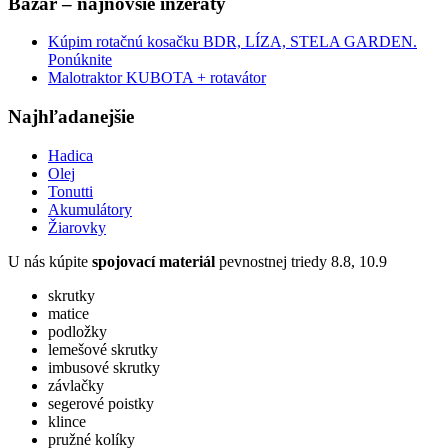
Bazár – najnovšie inzeráty
Kúpim rotačnú kosačku BDR, LÍZA, STELA GARDEN.
Ponúknite
Malotraktor KUBOTA + rotavátor
Najhľadanejšie
Hadica
Olej
Tonutti
Akumulátory
Žiarovky
U nás kúpite
spojovací materiál
pevnostnej triedy 8.8, 10.9
skrutky
matice
podložky
lemešové skrutky
imbusové skrutky
závlačky
segerové poistky
klince
pružné kolíky