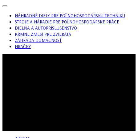
Open
Button
NÁHRADNÉ DIELY PRE POĽNOHOSPODÁRSKU TECHNIKU
STROJE A NÁRADIE PRE POĽNOHOSPODÁRSKE PRÁCE
DIELŇA A AUTOPRÍSLUŠENSTVO
KŔMNE ZMESI PRE ZVIERATÁ
ZÁHRADA DOMÁCNOSŤ
HRAČKY
CLOSE
BUTTON