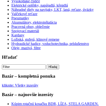
Vysokotlaké čističe
Elektrické oplôtky, napájadlá, kŕmidlá
Náhradné diely na navijaky, LKT, laná, reťaze, úväzky
Valčekové reťaze
Pneumatiky
Akumulátory, elektroinštalácia
Pracovná obuv, oblečenie
Spojovací materiál
Kardany
Ložiská, guferá, klinové remene
Hydraulické hadice, vzduchotechnika, príslušenstvo
Oleje, mazivá, filtre
Hľadať
Hľadaj
Bazár – kompletná ponuka
kliknite: Všetky inzeráty
Bazár – najnovšie inzeráty
Kúpim rotačnú kosačku BDR, LÍZA, STELA GARDEN.