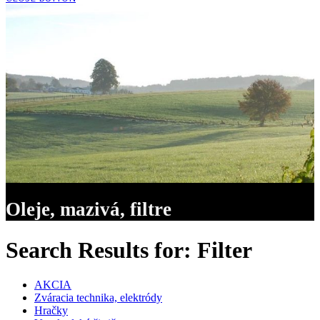
Oleje, mazivá, filtre
Search Results for:
Filter
AKCIA
Zváracia technika, elektródy
Hračky