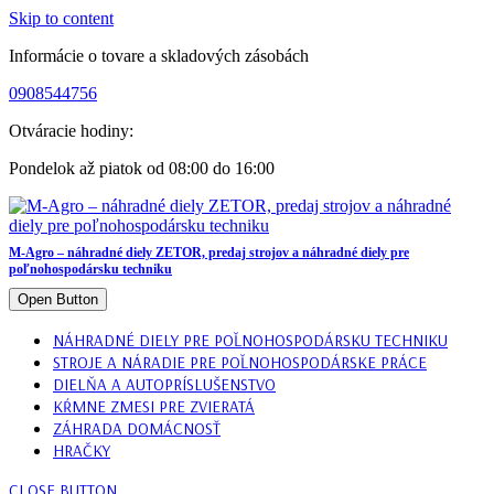
Skip to content
Informácie o tovare a skladových zásobách
0908544756
Otváracie hodiny:
Pondelok až piatok od 08:00 do 16:00
M-Agro – náhradné diely ZETOR, predaj strojov a náhradné diely pre
poľnohospodársku techniku
Open Button
NÁHRADNÉ DIELY PRE POĽNOHOSPODÁRSKU TECHNIKU
STROJE A NÁRADIE PRE POĽNOHOSPODÁRSKE PRÁCE
DIELŇA A AUTOPRÍSLUŠENSTVO
KŔMNE ZMESI PRE ZVIERATÁ
ZÁHRADA DOMÁCNOSŤ
HRAČKY
CLOSE BUTTON