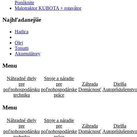
Ponúknite
Malotraktor KUBOTA + rotavátor
Najhľadanejšie
Hadica
Olej
Tonutti
Akumulátory
Menu
Náhradné diely
Stroje a náradie
pre
pre
Záhrada
Dielňa
poľnohospodársku
poľnohospodárske
Domácnosť
Autopríslušenstv
techniku
práce
Menu
Náhradné diely
Stroje a náradie
pre
pre
Záhrada
Dielňa
poľnohospodársku
poľnohospodárske
Domácnosť
Autopríslušenstv
techniku
práce