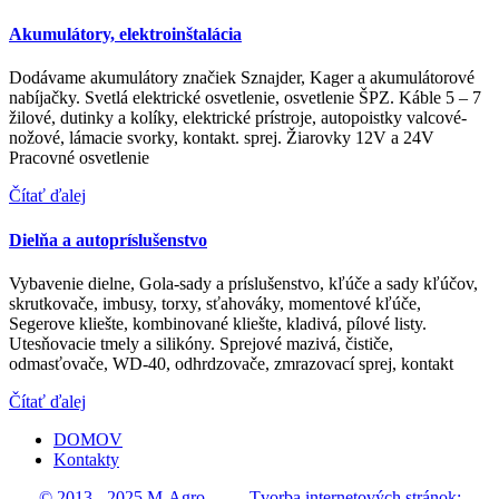
Akumulátory, elektroinštalácia
Dodávame akumulátory značiek Sznajder, Kager a akumulátorové
nabíjačky. Svetlá elektrické osvetlenie, osvetlenie ŠPZ. Káble 5 – 7
žilové, dutinky a kolíky, elektrické prístroje, autopoistky valcové-
nožové, lámacie svorky, kontakt. sprej. Žiarovky 12V a 24V
Pracovné osvetlenie
Čítať ďalej
Dielňa a autopríslušenstvo
Vybavenie dielne, Gola-sady a príslušenstvo, kľúče a sady kľúčov,
skrutkovače, imbusy, torxy, sťahováky, momentové kľúče,
Segerove kliešte, kombinované kliešte, kladivá, pílové listy.
Utesňovacie tmely a silikóny. Sprejové mazivá, čističe,
odmasťovače, WD-40, odhrdzovače, zmrazovací sprej, kontakt
Čítať ďalej
DOMOV
Kontakty
© 2013 - 2025 M-Agro - - - - Tvorba internetových stránok: