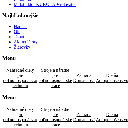
Malotraktor KUBOTA + rotavátor
Najhľadanejšie
Hadica
Olej
Tonutti
Akumulátory
Žiarovky
Menu
Náhradné diely
Stroje a náradie
pre
pre
Záhrada
Dielňa
poľnohospodársku
poľnohospodárske
Domácnosť
Autopríslušenstv
techniku
práce
Menu
Náhradné diely
Stroje a náradie
pre
pre
Záhrada
Dielňa
poľnohospodársku
poľnohospodárske
Domácnosť
Autopríslušenstv
techniku
práce