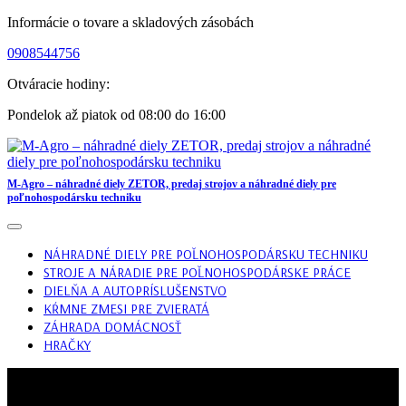
Skip
Informácie o tovare a skladových zásobách
to
0908544756
content
Otváracie hodiny:
Pondelok až piatok od 08:00 do 16:00
M-Agro – náhradné diely ZETOR, predaj strojov a náhradné diely pre
poľnohospodársku techniku
Open
Button
NÁHRADNÉ DIELY PRE POĽNOHOSPODÁRSKU TECHNIKU
STROJE A NÁRADIE PRE POĽNOHOSPODÁRSKE PRÁCE
DIELŇA A AUTOPRÍSLUŠENSTVO
KŔMNE ZMESI PRE ZVIERATÁ
ZÁHRADA DOMÁCNOSŤ
HRAČKY
CLOSE
BUTTON