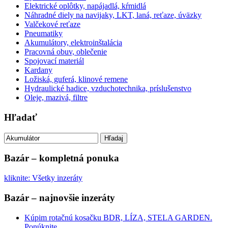
Elektrické oplôtky, napájadlá, kŕmidlá
Náhradné diely na navijaky, LKT, laná, reťaze, úväzky
Valčekové reťaze
Pneumatiky
Akumulátory, elektroinštalácia
Pracovná obuv, oblečenie
Spojovací materiál
Kardany
Ložiská, guferá, klinové remene
Hydraulické hadice, vzduchotechnika, príslušenstvo
Oleje, mazivá, filtre
Hľadať
Hľadaj
Bazár – kompletná ponuka
kliknite: Všetky inzeráty
Bazár – najnovšie inzeráty
Kúpim rotačnú kosačku BDR, LÍZA, STELA GARDEN.
Ponúknite